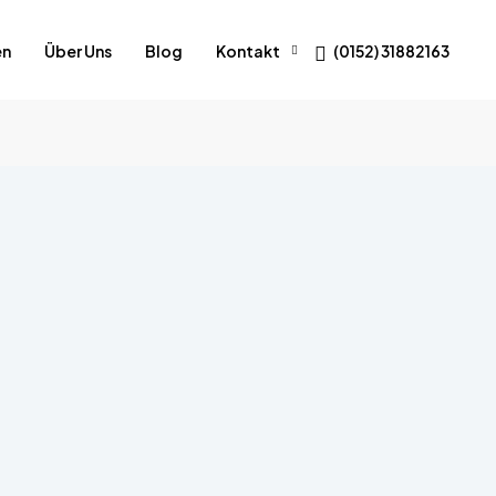
en
Über Uns
Blog
Kontakt
(0152) 31882163