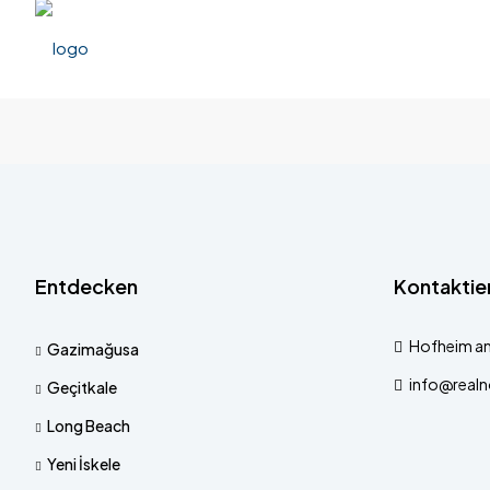
Entdecken
Kontaktier
Hofheim am
Gazimağusa
info@realno
Geçitkale
Long Beach
Yeni İskele