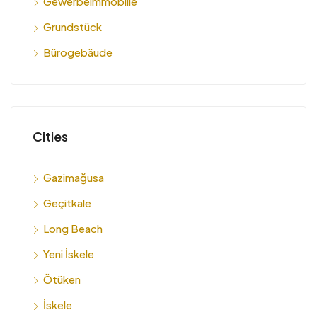
Gewerbeimmobilie
Grundstück
Bürogebäude
Cities
Gazimağusa
Geçitkale
Long Beach
Yeni İskele
Ötüken
İskele