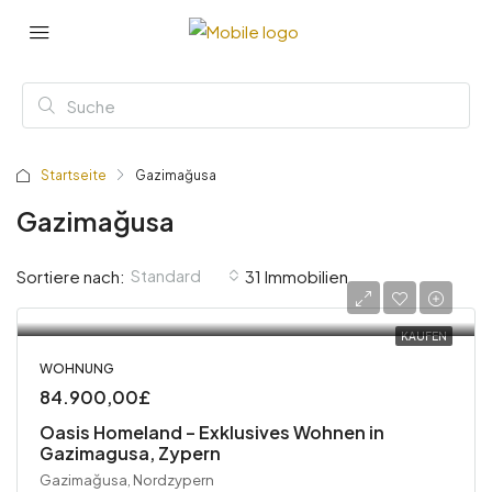
Startseite
Gazimağusa
Gazimağusa
Standard
Sortiere nach:
31 Immobilien
KAUFEN
WOHNUNG
84.900,00£
Oasis Homeland – Exklusives Wohnen in
Gazimagusa, Zypern
Gazimağusa, Nordzypern