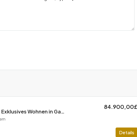
84.900,00
Oasis Homeland – Exklusives Wohnen in Gazimagusa, Zypern
ern
Details