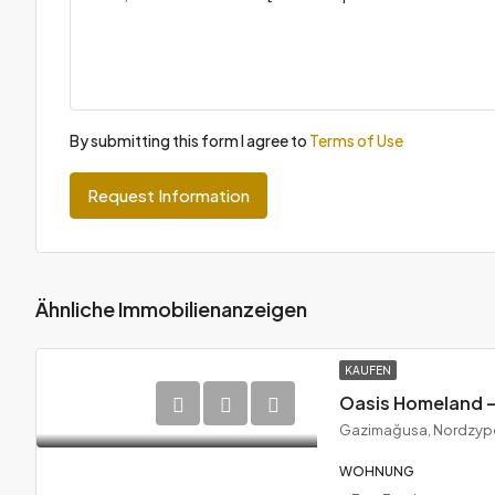
By submitting this form I agree to
Terms of Use
Request Information
Ähnliche Immobilienanzeigen
KAUFEN
Gazimağusa, Nordzyp
WOHNUNG