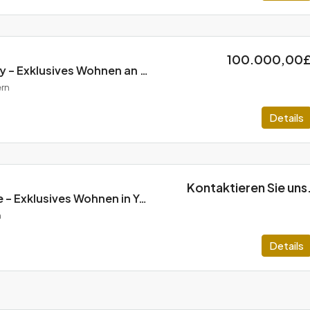
100.000,00
Homeland Velocity – Exklusives Wohnen an Long Beach, Zypern
rn
Details
Kontaktieren Sie uns
Homeland Voyage – Exklusives Wohnen in Yeni iskele, Zypern
n
Details