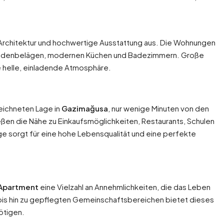
Architektur und hochwertige Ausstattung aus. Die Wohnungen
en Bodenbelägen, modernen Küchen und Badezimmern. Große
ne helle, einladende Atmosphäre.
eichneten Lage in
Gazimağusa
, nur wenige Minuten von den
eßen die Nähe zu Einkaufsmöglichkeiten, Restaurants, Schulen
e sorgt für eine hohe Lebensqualität und eine perfekte
 Apartment
eine Vielzahl an Annehmlichkeiten, die das Leben
bis hin zu gepflegten Gemeinschaftsbereichen bietet dieses
ötigen.