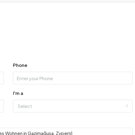
Phone
I'm a
Select