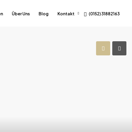
en
Über Uns
Blog
Kontakt
(0152) 31882163