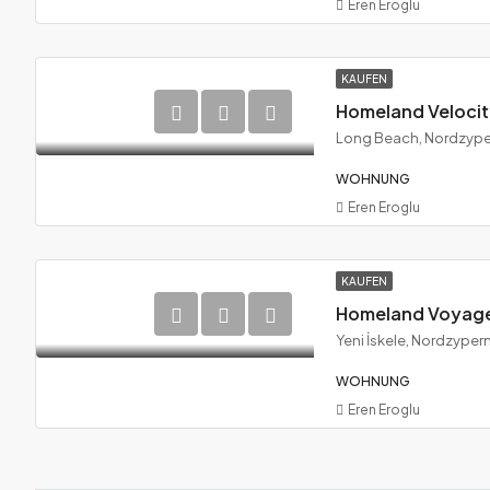
Eren Eroglu
KAUFEN
Long Beach, Nordzype
WOHNUNG
Eren Eroglu
KAUFEN
Yeni İskele, Nordzyper
WOHNUNG
Eren Eroglu