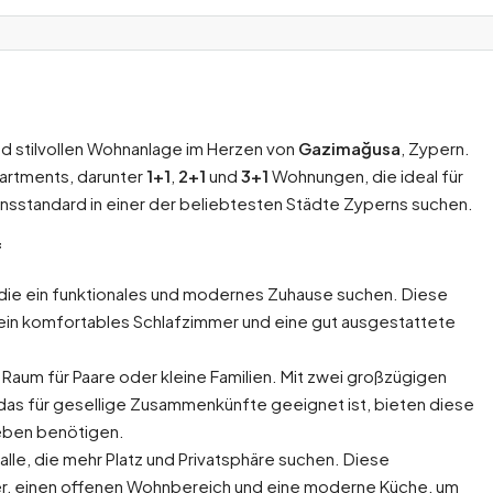
nd stilvollen Wohnanlage im Herzen von
Gazimağusa
, Zypern.
artments, darunter
1+1
,
2+1
und
3+1
Wohnungen, die ideal für
bensstandard in einer der beliebtesten Städte Zyperns suchen.
f
, die ein funktionales und modernes Zuhause suchen. Diese
ein komfortables Schlafzimmer und eine gut ausgestattete
Raum für Paare oder kleine Familien. Mit zwei großzügigen
as für gesellige Zusammenkünfte geeignet ist, bieten diese
Leben benötigen.
 alle, die mehr Platz und Privatsphäre suchen. Diese
r, einen offenen Wohnbereich und eine moderne Küche, um