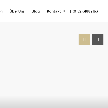
en
Über Uns
Blog
Kontakt
(0152) 31882163