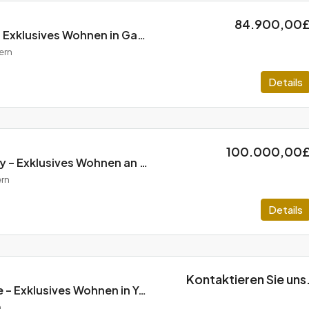
84.900,00
Oasis Homeland – Exklusives Wohnen in Gazimagusa, Zypern
ern
Details
100.000,00
Homeland Velocity – Exklusives Wohnen an Long Beach, Zypern
rn
Details
Kontaktieren Sie uns
Homeland Voyage – Exklusives Wohnen in Yeni iskele, Zypern
n