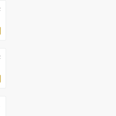
£
£
.