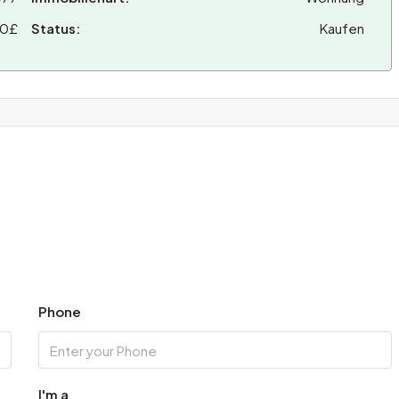
00£
Status:
Kaufen
Phone
I'm a