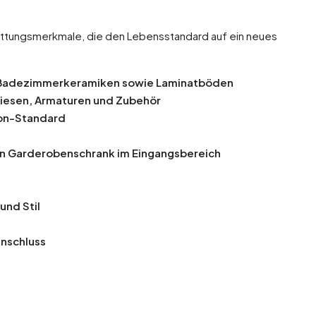
attungsmerkmale, die den Lebensstandard auf ein neues
 Badezimmerkeramiken sowie Laminatböden
liesen, Armaturen und Zubehör
ton-Standard
in Garderobenschrank im Eingangsbereich
und Stil
anschluss