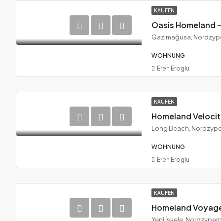
KAUFEN
Gazimağusa, Nordzyp
WOHNUNG
Eren Eroglu
KAUFEN
Long Beach, Nordzype
WOHNUNG
Eren Eroglu
KAUFEN
Yeni İskele, Nordzyper