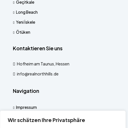
Geçitkale
Long Beach
Yeni İskele
Ötüken
Kontaktieren Sie uns
Hofheim am Taunus, Hessen
info@realnorthhills.de
Navigation
Impressum
Datenschutzerklärung
Wir schätzen Ihre Privatsphäre