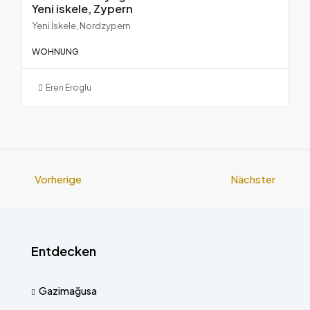
Yeni iskele, Zypern
Yeni İskele, Nordzypern
WOHNUNG
Eren Eroglu
Vorherige
Nächster
Entdecken
Gazimağusa