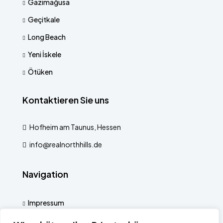
Gazimağusa
Geçitkale
Long Beach
Yeni İskele
Ötüken
Kontaktieren Sie uns
Hofheim am Taunus, Hessen
info@realnorthhills.de
Navigation
Impressum
Datenschutzerklärung