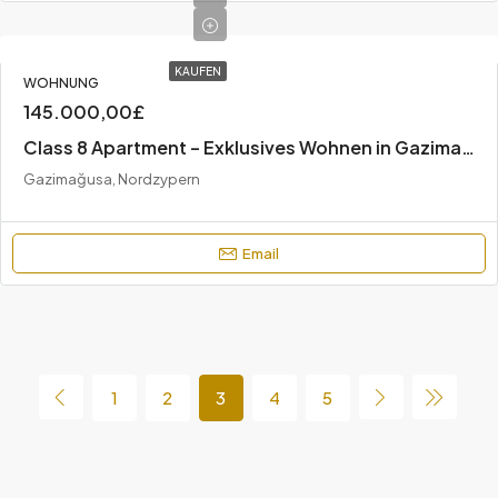
KAUFEN
WOHNUNG
145.000,00£
Class 8 Apartment – Exklusives Wohnen in Gazimağusa, Zypern
Gazimağusa, Nordzypern
Email
1
2
3
4
5