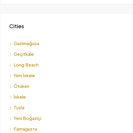
Cities
Gazimağusa
Geçitkale
Long Beach
Yeni İskele
Ötüken
İskele
Tuzla
Yeni Boğaziçi
Famagusta