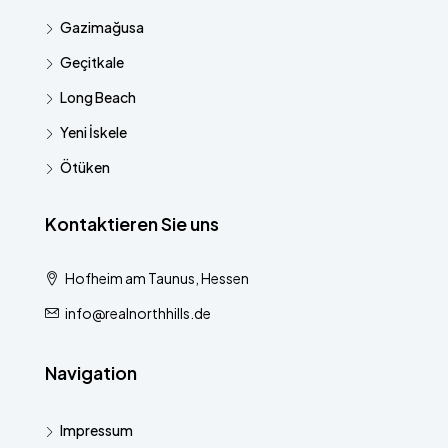
Gazimağusa
Geçitkale
Long Beach
Yeni İskele
Ötüken
Kontaktieren Sie uns
Hofheim am Taunus, Hessen
info@realnorthhills.de
Navigation
Impressum